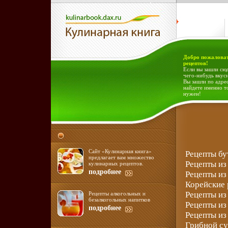
Добро пожаловат
рецептов!
Если вы зашли сюд
чего-нибудь вкус
Вы зашли по адрес
найдете именно т
нужен!
Сайт «Кулинарная книга»
Рецепты б
предлагает вам множество
Рецепты из
кулинарных рецептов.
подробнее
Рецепты из
Корейские
Рецепты из
Рецепты алкогольных и
безалкогольных напитков
Рецепты из
подробнее
Рецепты из
Грибной с