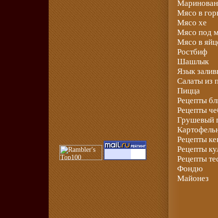
Маринован
Мясо в го
Мясо хе
Мясо под 
Мясо в яйц
Ростбиф
Шашлык
Язык залив
Салаты из 
Пицца
Рецепты бл
Рецепты че
Грушевый 
Картофель
Рецепты ке
Рецепты ку
Рецепты те
Фондю
Майонез