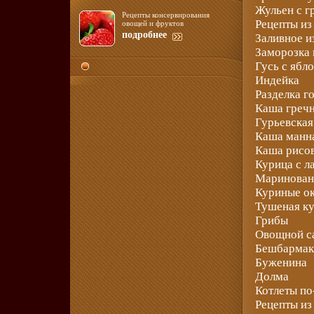
Жульен с г
Рецепты консервирования
Рецепты и
овощей и фруктов
подробнее
Заливное и
Заморозка 
Гусь с ябл
Индейка
Разделка г
Каша греч
Гурьевская
Каша манн
Каша рисо
Курица с 
Маринован
Куриные о
Тушеная к
Грибы
Овощной с
Бешбарма
Буженина
Долма
Котлеты по
Рецепты из